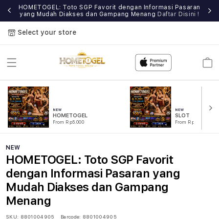
e
HOMETOGEL: Toto SGP Favorit dengan Informasi Pasaran
yang Mudah Diakses dan Gampang Menang
Daftar Disini !
Select your store
Cart
NEW
NEW
HOMETOGEL
SLOT
From Rp5.000
From Rp5.000
NEW
HOMETOGEL: Toto SGP Favorit
dengan Informasi Pasaran yang
Mudah Diakses dan Gampang
Menang
SKU:
8801004905
Barcode:
8801004905