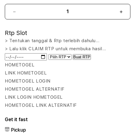
Decrease
Incr
quantity
quant
for
for
Rtp Slot
HOMETOGEL:
HOM
Toto
Toto
> Tentukan tanggal & Rtp terlebih dahulu…
SGP
SGP
> Lalu klik CLAIM RTP untuk membuka hasil…
Favorit
Favor
Buat RTP
dengan
deng
Informasi
Infor
HOMETOGEL
Pasaran
Pasa
LINK HOMETOGEL
yang
yang
HOMETOGEL LOGIN
Mudah
Mud
HOMETOGEL ALTERNATIF
Diakses
Diak
dan
dan
LINK LOGIN HOMETOGEL
Gampang
Gam
HOMETOGEL LINK ALTERNATIF
Menang
Men
Get it fast
Pickup