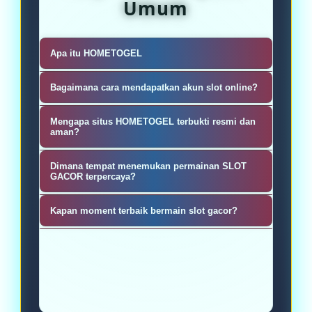
Umum
Apa itu HOMETOGEL
HOMETOGEL adalah platform situs
Bagaimana cara mendapatkan akun slot online?
slot gacor hari ini dari provider viral
Sangat mudah, silahkan kunjungi
SLOT GACOR gampang menang
Mengapa situs HOMETOGEL terbukti resmi dan
livechat HOMETOGEL dan dapatkan
aman?
besar.
fitur RTP Live paling update dengan
HOMETOGEL sebagai penyedia
Dimana tempat menemukan permainan SLOT
koleksi ratusan slot online paling
provider SLOT GACOR resmi yang
GACOR terpercaya?
dewa kicau cuan.
telah beroperasi sejak 2020 dengan
Permainan SLOT GACOR cukup
Kapan moment terbaik bermain slot gacor?
permainan menggunakan sistem
banyak menarik kalangan pecinta
keamanan tinggi berupa enkripsi
Moment terbaik menikmati keseruan
cuan, kini bisa langsung diakses
data canggih paling mutakhir.
slot online paling gacor bisa dicoba
secara realtime di situs HOMETOGEL
pada malam hari ini. Ribuan member
yang memberikan bonus besar
aktif saat malam dengan transaksi
kepada seluruh pemain dewa kicau