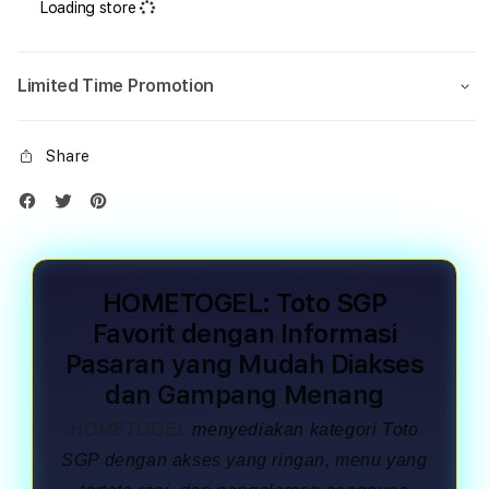
Loading store
Limited Time Promotion
Share
HOMETOGEL: Toto SGP
Favorit dengan Informasi
Pasaran yang Mudah Diakses
dan Gampang Menang
HOMETOGEL
menyediakan kategori Toto
SGP dengan akses yang ringan, menu yang